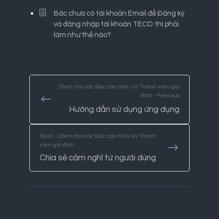
Bác chưa có tài khoản Email để Đăng ký
và đăng nhập tài khoản TECD thì phải
làm như thế nào?
Dành cho các Bác cao niên và Thành viên gia
đình - Previous
Hướng dẫn sử dụng ứng dụng
Next - Dành cho các Bác cao niên và Thành
viên gia đình
Chia sẻ cảm nghĩ từ người dùng