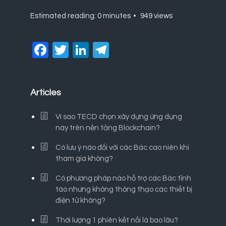
Estimated reading: 0 minutes
949 views
Facebook
Twitter
LinkedIn
Telegram
Articles
Vì sao TECD chọn xây dựng ứng dụng
này trên nền tảng Blockchain?
Có lưu ý nào đối với các Bác cao niên khi
tham gia không?
Có phương pháp nào hỗ trợ các Bác tỉnh
táo nhưng không thông thạo các thiết bị
điện tử không?
Thời lượng 1 phiên kết nối là bao lâu?