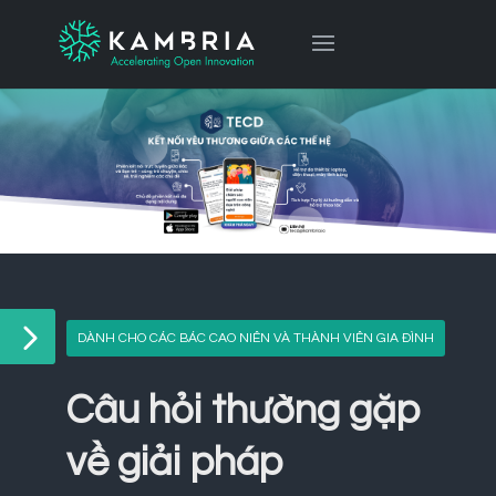
DÀNH CHO CÁC BÁC CAO NIÊN VÀ THÀNH VIÊN GIA ĐÌNH
Câu hỏi thường gặp
về giải pháp