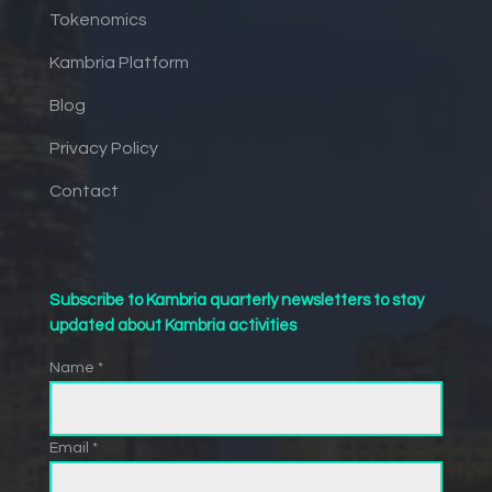
Tokenomics
Kambria Platform
Blog
Privacy Policy
Contact
Subscribe to Kambria quarterly newsletters to stay
updated about Kambria activities
Name *
Email *