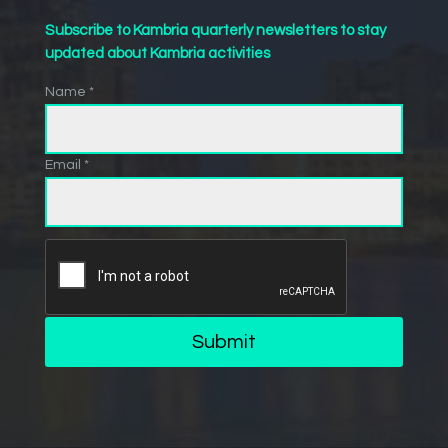
Subscribe to Kambria quarterly newsletters to stay
updated about Kambria activities
Name *
Email *
Submit