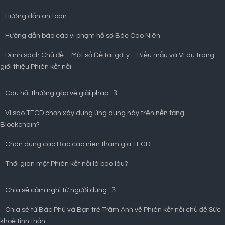
Hướng dẫn an toàn
Hướng dẫn báo cáo vi phạm hồ sơ Bác Cao Niên
Danh sách Chủ đề – Một số Đề tài gợi ý – Biểu mẫu và Ví dụ trang
giới thiệu Phiên kết nối
Câu hỏi thường gặp về giải pháp
Vì sao TECD chọn xây dựng ứng dụng này trên nền tảng
Blockchain?
Chân dung các Bác cao niên tham gia TECD
Thời gian một Phiên kết nối là bao lâu?
Chia sẻ cảm nghĩ từ người dùng
Chia sẻ từ Bác Phú và Bạn trẻ Trâm Anh về Phiên kết nối chủ đề Sức
khoẻ tinh thần