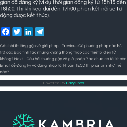
gian đã đăng ký (ví dụ thời gian đăng ký từ 15h15 đến
16h00, thì khi kéo dài đến 17h00 phiên kết nối sẽ tự
động được kết thúc).
Facebook
Twitter
LinkedIn
Telegram
Câu hỏi thường gặp về giải pháp - Previous
Có phương pháp nào hỗ
trợ các Bác tỉnh táo nhưng không thông thạo các thiết bị điện tử
không?
Next - Câu hỏi thường gặp về giải pháp
Bác chưa có tài khoản
Email để Đăng ký và đăng nhập tài khoản TECD thì phải làm như thế
nào?
Powered By
EazyDocs