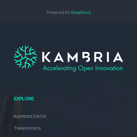
Powered By
EazyDocs
EXPLORE
Kambria DAOs
Tokenomics