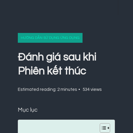
HƯỚNG DẪN SỬ DỤNG ỨNG DỤNG
Đánh giá sau khi
Phiên kết thúc
Estimated reading: 2 minutes
534 views
Mục lục