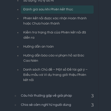
Sử dụng Trợ lý ảo AI
Đánh giá sau khi Phiên kết thúc
Phiên kết nối được xác nhận Hoàn thành
hoặc Chưa hoàn thành
Kiểm tra trạng thái của Phiên kết nối đã
diễn ra
Hướng dẫn an toàn
Hướng dẫn báo cáo vi phạm hồ sơ Bác
Cao Niên
Danh sách Chủ đề – Một số Đề tài gợi ý –
Biểu mẫu và Ví dụ trang giới thiệu Phiên
kết nối
Câu hỏi thường gặp về giải pháp
Chia sẻ cảm nghĩ từ người dùng