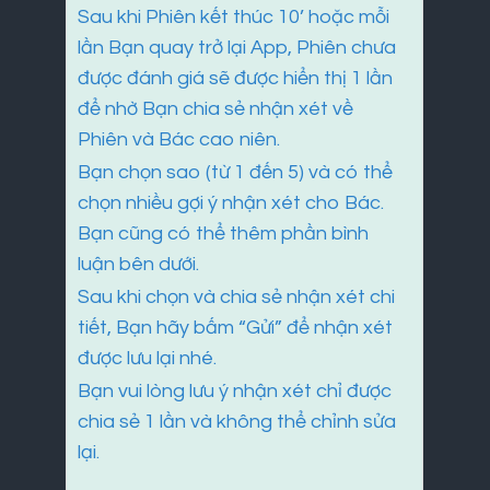
Sau khi Phiên kết thúc 10’ hoặc mỗi
lần Bạn quay trở lại App, Phiên chưa
được đánh giá sẽ được hiển thị 1 lần
để nhờ Bạn chia sẻ nhận xét về
Phiên và Bác cao niên.
Bạn chọn sao (từ 1 đến 5) và có thể
chọn nhiều gợi ý nhận xét cho Bác.
Bạn cũng có thể thêm phần bình
luận bên dưới.
Sau khi chọn và chia sẻ nhận xét chi
tiết, Bạn hãy bấm “Gửi” để nhận xét
được lưu lại nhé.
Bạn vui lòng lưu ý nhận xét chỉ được
chia sẻ 1 lần và không thể chỉnh sửa
lại.