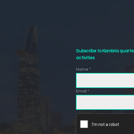
Subscribe to Kambria quarte
activities
Name *
Email *