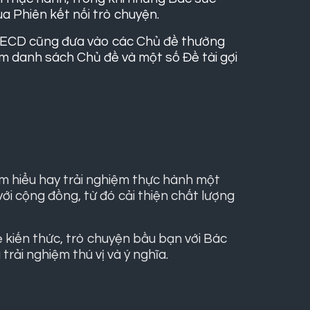
a Phiên kết nối trò chuyện.
, TECD cũng đưa vào các Chủ đề thường
m danh sách Chủ đề và một số Đề tài gợi
ìm hiểu hay trải nghiệm thực hành một
ới cộng đồng, từ đó cải thiện chất lượng
ẻ kiến thức, trò chuyện bầu bạn với Bác
rải nghiệm thú vị và ý nghĩa.