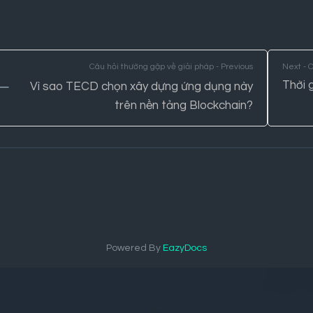
Câu hỏi thường gặp về giải pháp - Previous
Next - 
Thời 
Vì sao TECD chọn xây dựng ứng dụng này
trên nền tảng Blockchain?
Powered By
EazyDocs