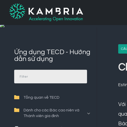
CÂU
Ứng dụng TECD - Hướng
dẫn sử dụng
C
Esti
Tổng quan về TECD
Với
Dành cho các Bác cao niên và
qua
Thành viên gia đình
Bác