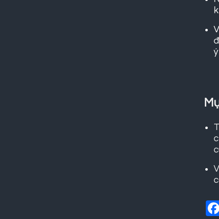
k
V
đ
Mụ
T
c
c
V
c