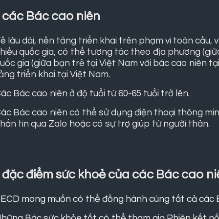
 các Bác cao niên
ề lâu dài, nền tảng triển khai trên phạm vi toàn cầu,
hiều quốc gia, có thể tương tác theo địa phương (giữa
uốc gia (giữa bạn trẻ tại Việt Nam với bác cao niên tạ
ảng triển khai tại Việt Nam.
ác Bác cao niên ở độ tuổi từ 60-65 tuổi trở lên.
ác Bác cao niên có thể sử dụng điện thoại thông minh
hắn tin qua Zalo hoặc có sự trợ giúp từ người thân.
 đặc điểm sức khoẻ của các Bác cao ni
ECD mong muốn có thể đồng hành cùng tất cả các B
hững Bác sức khỏe tốt có thể tham gia Phiên kết nố