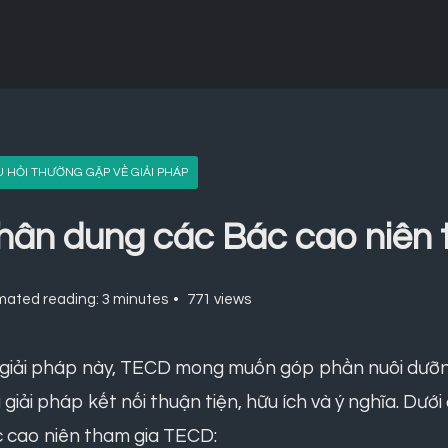
 HỎI THƯỜNG GẶP VỀ GIẢI PHÁP
hân dung các Bác cao niên
mated reading: 3 minutes
771 views
 giải pháp này, TECD mong muốn góp phần nuôi dưỡn
 giải pháp kết nối thuận tiện, hữu ích và ý nghĩa. Dướ
 cao niên tham gia TECD: