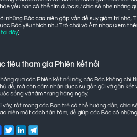
hỏe yếu hơn có thể tìm được sự chia sẻ nhẹ nhàng qu
ới những Bác cao niên gặp vấn đề suy giảm trí nhớ
ược Bác yêu thích như Trò chơi và Âm nhạc (xem thê
ý
tại đây
).
c tiêu tham gia Phiên kết nối
hông qua các Phiên kết nối này, các Bác không chỉ t
hủ đề, mà còn cảm nhận được sự gần gũi và gắn kết v
uộc sống và tâm trạng hàng ngày.
ì vậy, rất mong các Bạn trẻ có thể hướng dẫn, chia s
ao niên một cách tận tâm, để giúp các Bác có những t
Facebook
Twitter
LinkedIn
Telegram