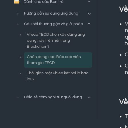
Dành cho các Bạn trẻ
Về
Hướng dẫn sử dụng ứng dụng
V
Câu hỏi thường gặp về giải pháp
n
Vì sao TECD chọn xây dựng ứng
q
dụng này trên nền tảng
t
Blockchain?
C
Chân dung các Bác cao niên
tham gia TECD
C
n
Thời gian một Phiên kết nối là bao
lâu?
Chia sẻ cảm nghĩ từ người dùng
Về
T
N