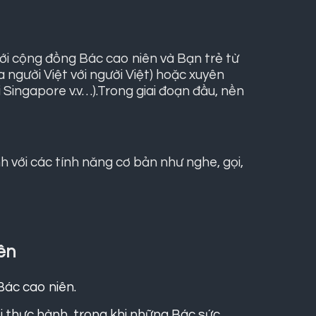
 với cộng đồng Bác cao niên và Bạn trẻ từ
 người Việt với người Việt) hoặc xuyên
i Singapore v.v…).Trong giai đoạn đầu, nền
 với các tính năng cơ bản như nghe, gọi,
ên
ác cao niên.
i thực hành, trong khi những Bác sức