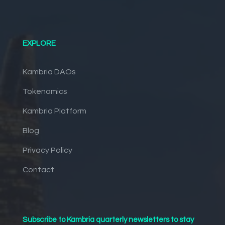
EXPLORE
Kambria DAOs
Tokenomics
Kambria Platform
Blog
Privacy Policy
Contact
Subscribe to Kambria quarterly newsletters to stay