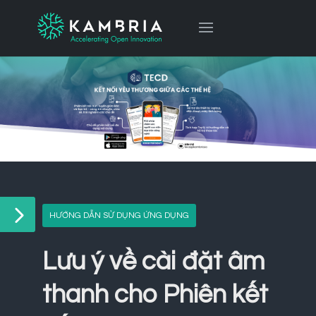
HƯỚNG DẪN SỬ DỤNG ỨNG DỤNG
Lưu ý về cài đặt âm
thanh cho Phiên kết