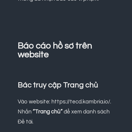
Báo cáo hồ sơ trên
website
Bác truy cập Trang chủ
Vào website:
https://tecd.kambria.io/
.
Nhấn
“Trang chủ”
để xem danh sách
Đề tài.