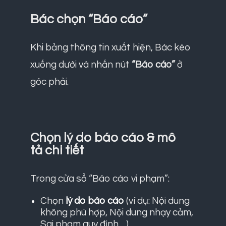
Bác chọn “Báo cáo”
Khi bảng thông tin xuất hiện, Bác kéo
xuống dưới và nhấn nút
“Báo cáo”
ở
góc phải.
Chọn lý do báo cáo & mô
tả chi tiết
Trong cửa sổ “Báo cáo vi phạm”:
Chọn
lý do báo cáo
(ví dụ: Nội dung
không phù hợp, Nội dung nhạy cảm,
Sai phạm quy định…).