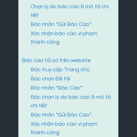
Chọn lý do báo cáo & mô tả chi
tiết
Bác nhấn “Gửi Báo Cáo”.
Xác nhận báo cáo vi phạm
thành công
Báo cáo hồ sơ trên website
Bác truy cập Trang chủ
Bác chọn Đề tài
Bác nhấn “Báo Cáo”
Bác chọn lý do báo cáo & mô tả
chi tiết
Bác nhấn “Gửi Báo Cáo”.
Xác nhận báo cáo vi phạm
thành công