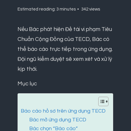
Estimated reading: 3 minutes
342 views
Nếu Bác phát hiện Đề tài vi phạm Tiêu
Chuẩn Cộng Đồng của TECD, Bác có
thể báo cáo trực tiếp trong ứng dụng.
Đội ngũ kiểm duyệt sẽ xem xét và xử lý
kịp thời.
Mục lục
Báo cáo hồ sơ trên ứng dụng TECD
Bác mở ứng dụng TECD
Bác chọn “Báo cáo”