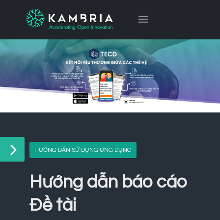
HƯỚNG DẪN SỬ DỤNG ỨNG DỤNG
Hướng dẫn báo cáo
Đề tài